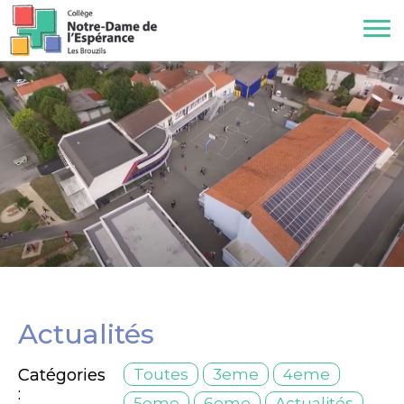
Actualités
Catégories
Toutes
3eme
4eme
:
5eme
6eme
Actualités