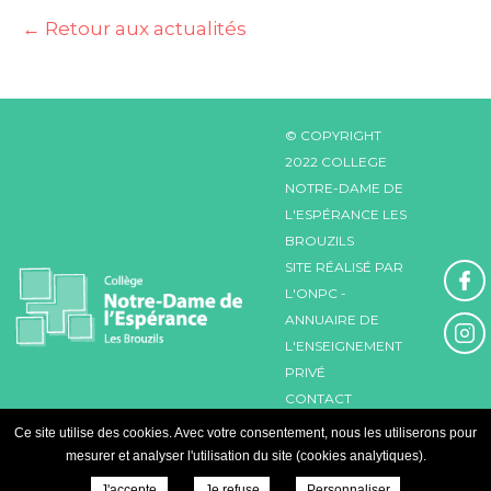
← Retour aux actualités
© COPYRIGHT
2022 COLLEGE
NOTRE-DAME DE
L'ESPÉRANCE LES
BROUZILS
SITE RÉALISÉ PAR
L'
ONPC
-
ANNUAIRE DE
L'ENSEIGNEMENT
PRIVÉ
CONTACT
MENTIONS
Ce site utilise des cookies. Avec votre consentement, nous les utiliserons pour
LÉGALES
PLAN
mesurer et analyser l'utilisation du site (cookies analytiques).
DU SITE
J'accepte
Je refuse
Personnaliser