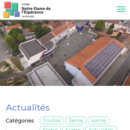
Actualités
Catégories
Toutes
3eme
4eme
:
5eme
6eme
Actualités